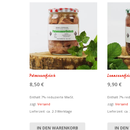
Putensauerfleisch
Lammsauerflei
8,50
€
9,90
€
Enthält 7% reduzierte MwSt.
Enthält 7% re
zzgl.
Versand
zzgl.
Versand
Lieferzeit: ca. 2-3 Werktage
Lieferzeit: ca.
IN DEN WARENKORB
IN DEN