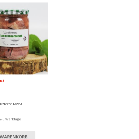
sch
duzierte MwSt.
 2-3 Werktage
 WARENKORB