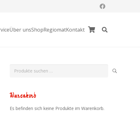
vice
Über uns
Shop
Regiomat
Kontakt
Es befinden sich keine Produkte im Warenkorb.
Suchen
nach:
Warenkorb
Es befinden sich keine Produkte im Warenkorb.